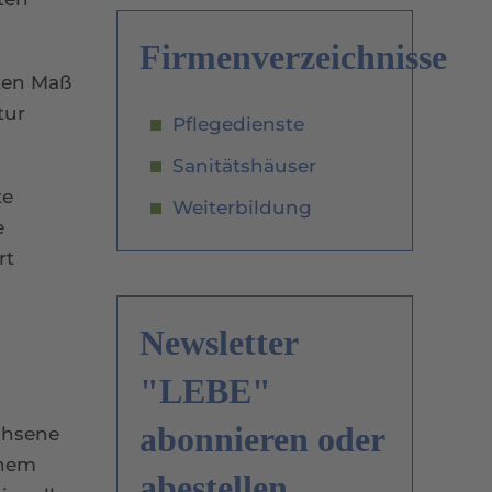
Firmenverzeichnisse
mten Maß
tur
Pflegedienste
Sanitätshäuser
te
Weiterbildung
e
rt
Newsletter
"LEBE"
abonnieren oder
chsene
inem
abestellen