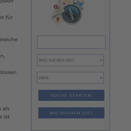
 zwölf
st für
ereiche
n,
lossen
 als
WO SUCHEN SIE?
 ist