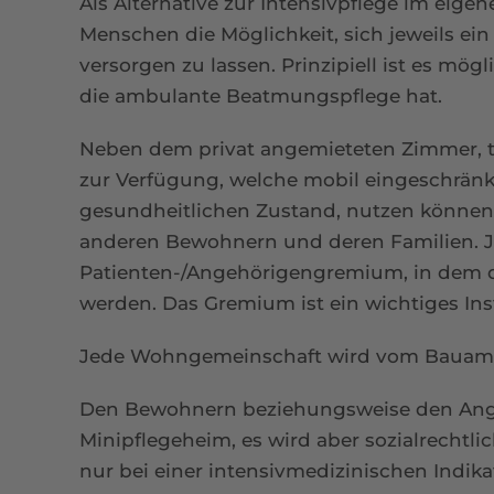
Als Alternative zur Intensivpflege im eig
Menschen die Möglichkeit, sich jeweils ei
versorgen zu lassen. Prinzipiell ist es mö
die ambulante Beatmungspflege hat.
Neben dem privat angemieteten Zimmer, t
zur Verfügung, welche mobil eingeschrän
gesundheitlichen Zustand, nutzen können. S
anderen Bewohnern und deren Familien. J
Patienten-/Angehörigengremium, in dem d
werden. Das Gremium ist ein wichtiges In
Jede Wohngemeinschaft wird vom Bauamt 
Den Bewohnern beziehungsweise den Ange
Minipflegeheim, es wird aber sozialrechtli
nur bei einer intensivmedizinischen Indika