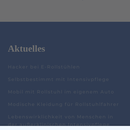
Aktuelles
Hacker bei E-Rollstühlen
Selbstbestimmt mit Intensivpflege
Mobil mit Rollstuhl im eigenem Auto
Modische Kleidung für Rollstuhlfahrer
Lebenswirklichkeit von Menschen in
der außerklinischen Intensivpflege