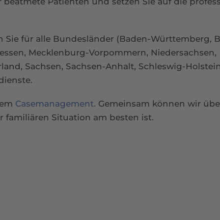
beatmete Patienten und setzen Sie auf die profess
n Sie für alle Bundesländer (Baden-Württemberg, B
Hessen, Mecklenburg-Vorpommern, Niedersachsen,
rland, Sachsen, Sachsen-Anhalt, Schleswig-Holstein
edienste.
llem
Casemanagement.
Gemeinsam können wir über
r familiären Situation am besten ist.