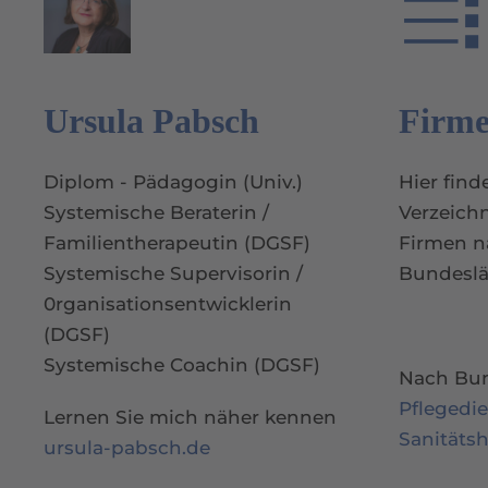
Ursula Pabsch
Firme
Diplom - Pädagogin (Univ.)
Hier find
Systemische Beraterin /
Verzeichn
Familientherapeutin (DGSF)
Firmen n
Systemische Supervisorin /
Bundeslä
0rganisationsentwicklerin
(DGSF)
Systemische Coachin (DGSF)
Nach Bun
Pflegedi
Lernen Sie mich näher kennen
Sanitäts
ursula-pabsch.de