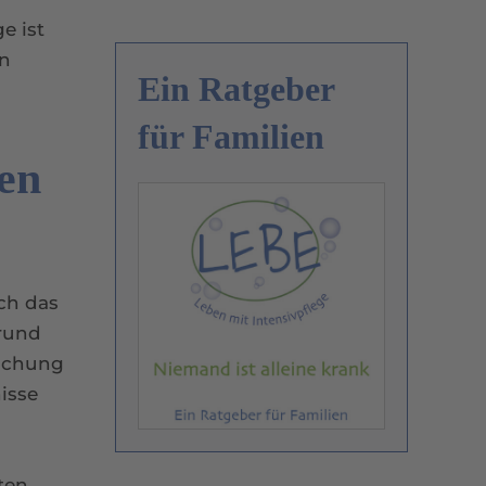
e ist
en
Ein Ratgeber
für Familien
en
ch das
 rund
wachung
isse
ten